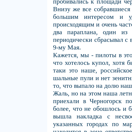
пробивались к площади че
Внизу же все собравшиеся 
большим интересом и уд
происходящим и очень част
два параплана, один из
периодически сбрасывал с 
9-му Мая.
Кажется, мы - пилоты в эт
что хотелось купол, хотя б
таки это наше, российско
шальные пули и нет зенитн
то, что выпало на долю наш
Жаль, но на этом наша лет
приехали в Черногорск по
более, что не обошлось и 
вышла накладка с несво
указанных городах по мар
находится в зоне ответств