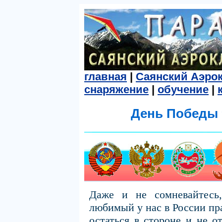
главная
|
Саянский Аэро
снаряжение
|
обучение
|
День Победы 9
Даже и не сомневайтесь
любимый у нас в России пр
остаться в стороне и не о