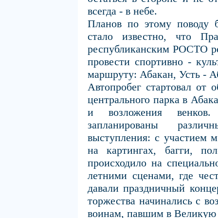
всегда - в небе.
Планов по этому поводу б
стало известно, что Пр
республиканским РОСТО ре
провести спортивно - куль
маршруту: Абакан, Усть - А
Автопробег стартовал от о
центрального парка в Абак
и возложения венков
запланированы различ
выступления: с участием м
на картингах, багги, по
происходило на специальн
летними сценами, где чес
давали праздничный концер
торжества начинались с во
воинам, павшим в Великую